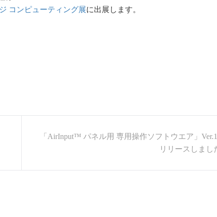
ジ コンピューティング展
に出展します。
ラ
「AirInput™ パネル用 専用操作ソフトウエア」Ver.1
リリースしまし