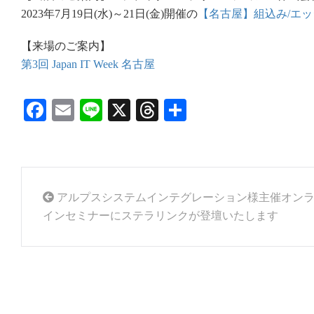
2023年7月19日(水)～21日(金)開催の
【名古屋】組込み/エッ
【来場のご案内】
第3回 Japan IT Week 名古屋
Facebook
Email
Line
X
Threads
共
有
アルプスシステムインテグレーション様主催オン
インセミナーにステラリンクが登壇いたします