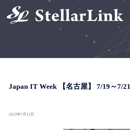
コ
ン
テ
ン
ツ
へ
ス
キ
ッ
プ
Japan IT Week 【名古屋】 7/19～
2023年7月12日