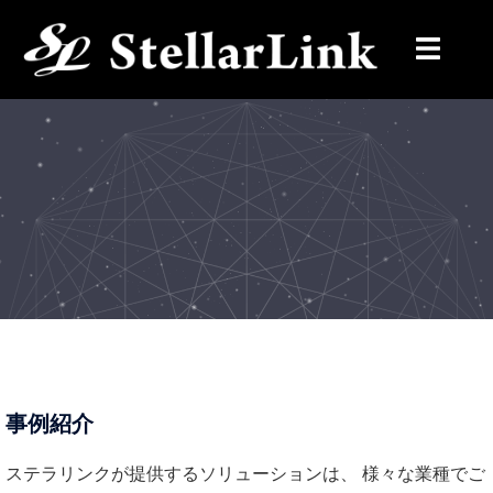
コ
ン
テ
ン
ツ
へ
ス
キ
ッ
プ
事例紹介
ステラリンクが提供するソリューションは、 様々な業種でご