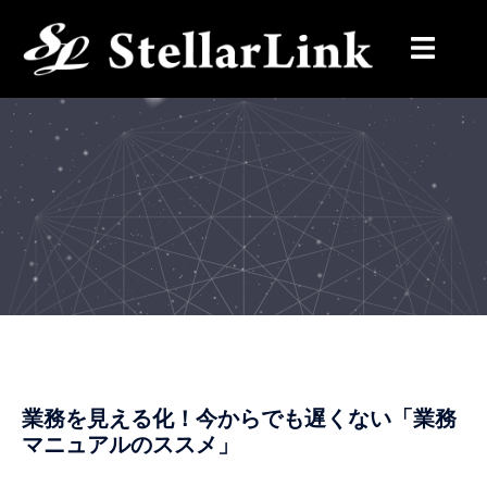
コ
ン
テ
ン
ツ
へ
ス
キ
ッ
プ
業務を見える化！今からでも遅くない「業務
マニュアルのススメ」