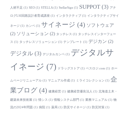
SUPPOT
(3)
人材不足
(1)
SEO
(1)
STELLA
(1)
StellarSign
(1)
アナ
ログLSI回路設計者育成講座
(1)
インタラクティブ
(1)
インタラクティブサイ
サイネージ
(4)
ソフトウェア
ネージ
(1)
カンペ
(1)
(2)
ソリューション
(2)
タッチレス
(1)
タッチレスインターフェー
デジカン
(2)
ス
(1)
タッチレスソリューション
(1)
テンプレート
(1)
デジタルサ
デジタル
(3)
デジタルカンペ
(1)
イネージ
(7)
ドラッグストア
(1)
ベスロジ.com
(1)
ホー
企
ムページリニューアル
(1)
マニュアル作成
(1)
ミライコレクション
(1)
業ブログ
(4)
健康経営
(1)
健康経営優良法人
(1)
北海道土木・
建築未来技術展
(1)
情シス
(1)
情報システム部門
(1)
業務マニュアル
(1)
物
流の2024年問題
(1)
病院
(1)
薬局
(1)
防災サイネージ
(1)
防災対策
(1)