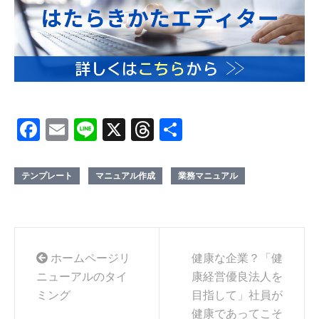
Facebook
Email
Line
X
Threads
共
有
テンプレート
マニュアル作成
業務マニュアル
ホームページリ
健康な企業？「健
ニューアルのタイ
康経営優良法人を
ミング
目指して」社員が
健康であってこそ