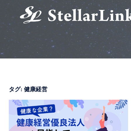
コ
ン
テ
ン
ツ
へ
ス
キ
ッ
プ
タグ:
健康経営