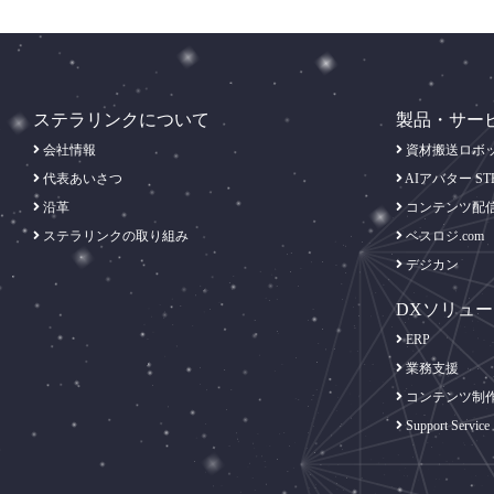
ステラリンクについて
製品・サー
会社情報
資材搬送ロボット
代表あいさつ
AIアバター ST
沿革
コンテンツ配
ステラリンクの取り組み
ベスロジ.com
デジカン
DXソリュ
ERP
業務支援
コンテンツ制
Support Service