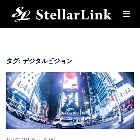
コ
ン
テ
ン
ツ
へ
ス
タグ:
デジタルビジョン
キ
ッ
プ
2021年11月12日
BLOG