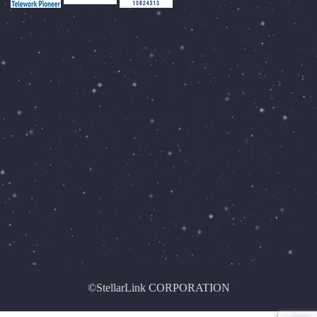
©StellarLink CORPORATION