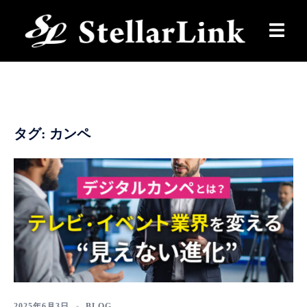
コ
ン
テ
ン
ツ
へ
ス
タグ:
カンペ
キ
ッ
プ
2025年6月3日
BLOG