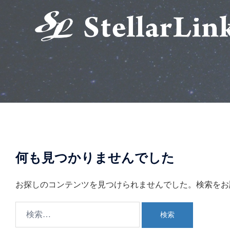
コ
ン
テ
ン
ツ
へ
ス
キ
ッ
プ
何も見つかりませんでした
お探しのコンテンツを見つけられませんでした。検索をお
検
索: